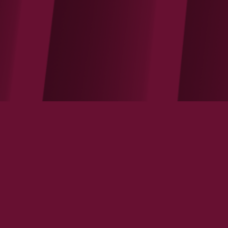
Production d’hydrogène vert : la France
prend un mauvais départ