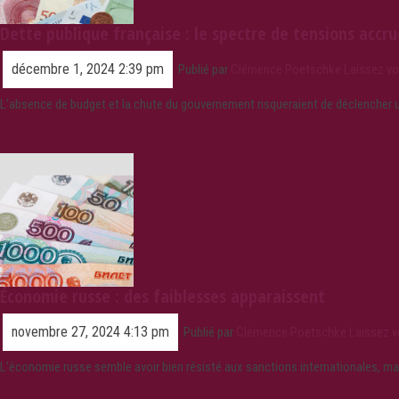
Dette publique française : le spectre de tensions accru
décembre 1, 2024 2:39 pm
Publié par
Clémence Poetschke
Laissez v
L’absence de budget et la chute du gouvernement risqueraient de déclencher 
Économie russe : des faiblesses apparaissent
novembre 27, 2024 4:13 pm
Publié par
Clémence Poetschke
Laissez 
L’économie russe semble avoir bien résisté aux sanctions internationales, mais