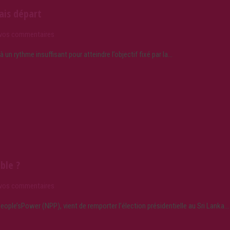
Search
ais départ
 vos commentaires
un rythme insuffisant pour atteindre l’objectif fixé par la…
able ?
 vos commentaires
ople’sPower (NPP), vient de remporter l’élection présidentielle au Sri Lanka…