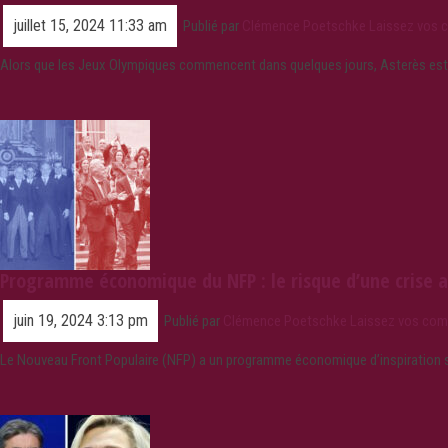
juillet 15, 2024 11:33 am
Publié par
Clémence Poetschke
Laissez vos 
Alors que les Jeux Olympiques commencent dans quelques jours, Asterès est
Programme économique du NFP : le risque d’une crise as
juin 19, 2024 3:13 pm
Publié par
Clémence Poetschke
Laissez vos com
Le Nouveau Front Populaire (NFP) a un programme économique d’inspiration s