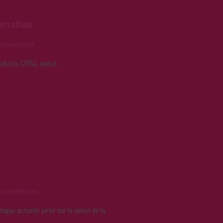
erration
ommentaires
ducts (25%), and in...
commentaires
ique actuelle pèse sur la valeur de la…