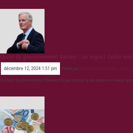
Chute du gouvernement Barnier : un impact faible mais
décembre 12, 2024 1:51 pm
Publié par
Clémence Poetschke
Laissez 
La chute du gouvernement Barnier n’a pas conduit à une hausse en valeur ab