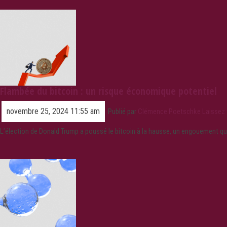
Flambée du bitcoin : un risque économique potentiel
novembre 25, 2024 11:55 am
Publié par
Clémence Poetschke
Laissez
L’élection de Donald Trump a poussé le bitcoin à la hausse, un engouement q