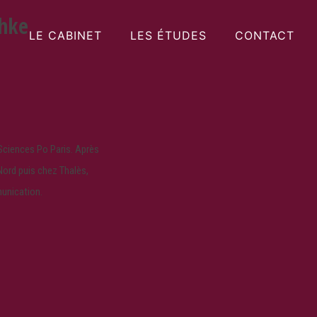
chke
LE CABINET
LES ÉTUDES
CONTACT
Sciences Po Paris. Après
Nord puis chez Thalès,
munication.