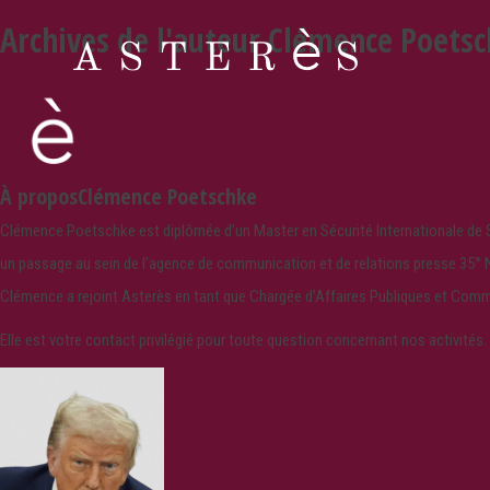
Archives de l'auteur Clémence Poets
À proposClémence Poetschke
Clémence Poetschke est diplômée d’un Master en Sécurité Internationale de 
un passage au sein de l’agence de communication et de relations presse 35° 
Clémence a rejoint Asterès en tant que Chargée d’Affaires Publiques et Com
Elle est votre contact privilégié pour toute question concernant nos activités.