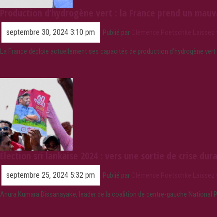
Production d’hydrogène vert : la France prend un mauv
septembre 30, 2024 3:10 pm
Publié par
Clémence Poetschke
Laissez
La France déploie actuellement ses capacités de production d’hydrogène vert à 
Élection sri lankaise 2024 : vers une sortie de crise dur
septembre 25, 2024 5:32 pm
Publié par
Clémence Poetschke
Laissez
Anura Kumara Dissanayake, leader de la coalition de centre-gauche National Pe