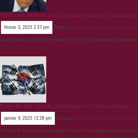
Tariffs on Mexican and Canadian products: a double ab
février 3, 2025 2:37 pm
Publié par
Clémence Poetschke
Laissez vos c
Donald Trump has decided to impose stiff tariffs on Mexican and Canadian pro
Corée du Sud : succès économique et crise politique
janvier 9, 2025 12:28 pm
Publié par
Clémence Poetschke
Laissez vos 
La Corée du Sud est une incontestable réussite économique, mais la crise polit