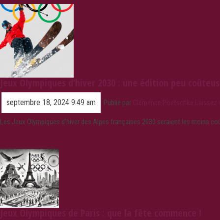
Jeux Olympiques d’hiver 2030 : une édition peu coûteu
septembre 18, 2024 9:49 am
Publié par
Clémence Poetschke
Laissez
Les Jeux Olympiques d’hiver des Alpes françaises 2030 seraient les moins coû
Jeux Olympiques de Paris : que la fête commence !