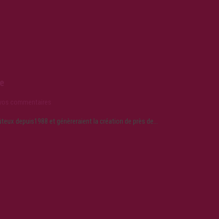
se
 vos commentaires
teux depuis1988 et génèreraient la création de près de…