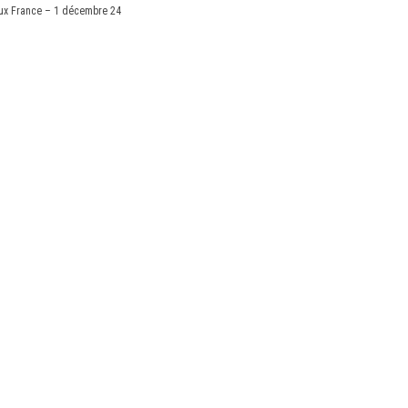
x France – 1 décembre 24
X
Linkedin
Accessibilité
EN