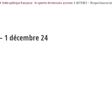
Dette publique française : le spectre de tensions accrues
ASTERES – Risque hausse tau
LE CABINET
LES ÉTUDES
CONTACT
– 1 décembre 24