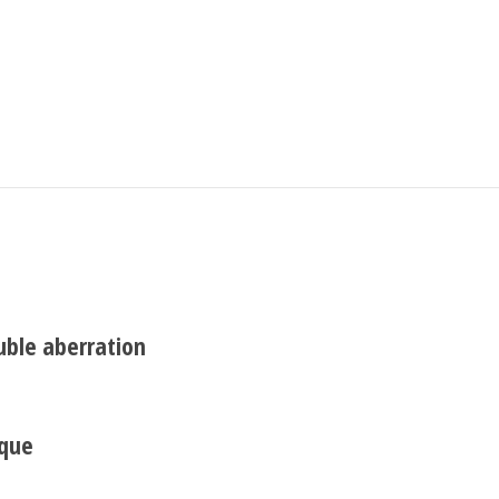
Search
uble aberration
ique