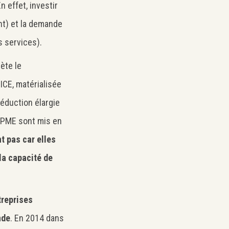
En effet, investir
ant) et la demande
 services).
ète le
ICE, matérialisée
déduction élargie
 PME sont mis en
t pas car elles
la capacité de
treprises
nde
. En 2014 dans