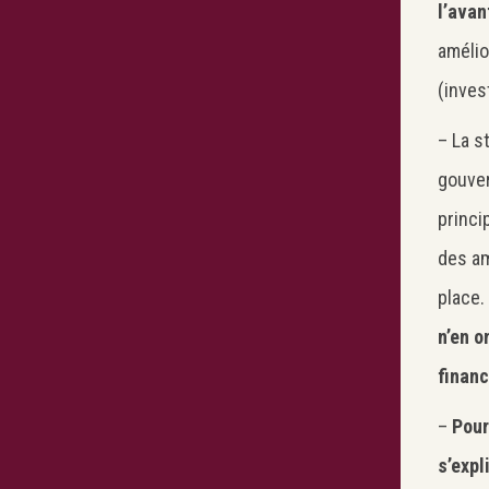
l’avan
amélio
(inves
– La s
gouver
princi
des am
place.
n’en o
finan
–
Pour
s’expl