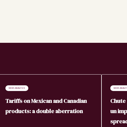
NEWS ANALYSIS
NEWS ANALY
Tariffs on Mexican and Canadian
Chute 
products: a double aberration
un imp
sprea