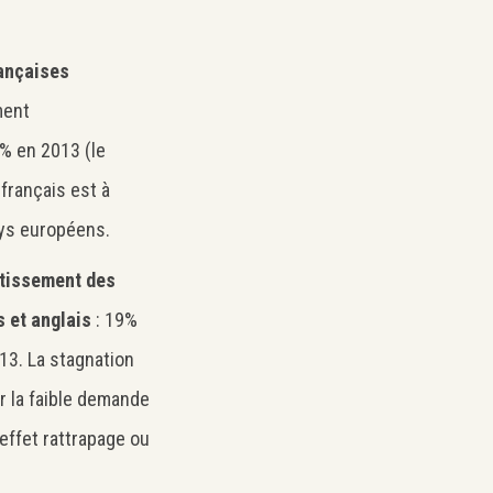
rançaises
ment
% en 2013 (le
français est à
ays européens.
stissement des
 et anglais
: 19%
13. La stagnation
r la faible demande
’effet rattrapage ou