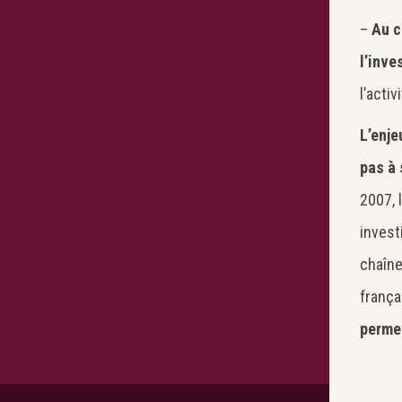
–
Au c
l’inve
l’acti
L’enje
pas à 
2007, 
invest
chaîne
frança
permet