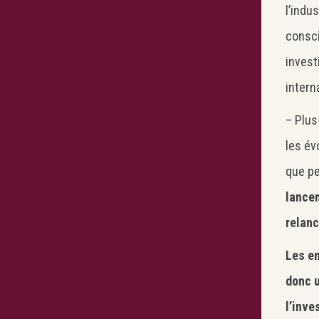
l’indu
consci
invest
intern
– Plus
les év
que pe
lancem
relanc
Les en
donc u
l’inve