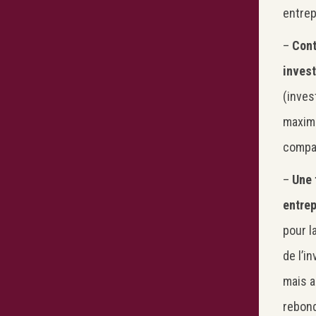
entrep
–
Cont
invest
(inves
maximu
compar
–
Une 
entrep
pour l
de l’i
mais a
rebond