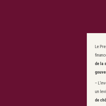
Le Pre
financ
de la 
gouve
– L’in
un lev
de chô