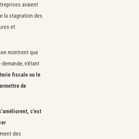
treprises avaient
e la stagnation des
ures et
nsee montrent que
e demande, n’étant
erie fiscale ou le
ermettre de
’améliorent, c’est
cer
sement des