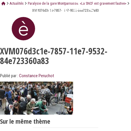
Actualités
Paralysie de la gare Montparnasse: «La SNCF est gravement fautive»
XVM076d3c1e-7857-11e7-9532-84e723360a83
XVM076d3c1e-7857-11e7-9532-
84e723360a83
Publié par :
Constance Peruchot
Sur le même thème