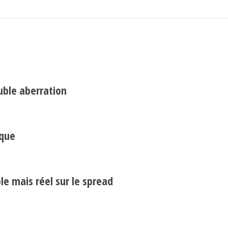
uble aberration
Search
ique
e mais réel sur le spread