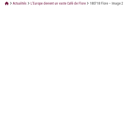
Actualités
L’Europe devient un vaste Café de Flore
180718 Flore – Image 2
LE CABINET
LES ÉTUDES
CONTACT