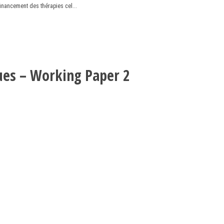
inancement des thérapies cel...
X
Linkedin
Accessibilité
EN
ques – Working Paper 2