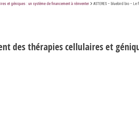
aires et géniques : un système de financement à réinventer
ASTERES – bluebird bio – Le f
LE CABINET
LES ÉTUDES
CONTACT
ent des thérapies cellulaires et géni