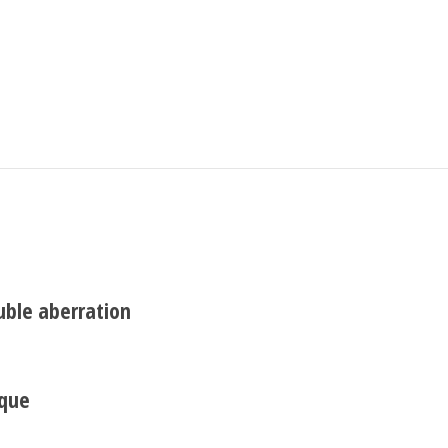
Search
uble aberration
ique