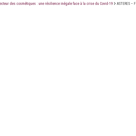
ecteur des cosmétiques : une résilience inégale face à la crise du Covid-19
ASTERES – F
LE CABINET
LES ÉTUDES
CONTACT