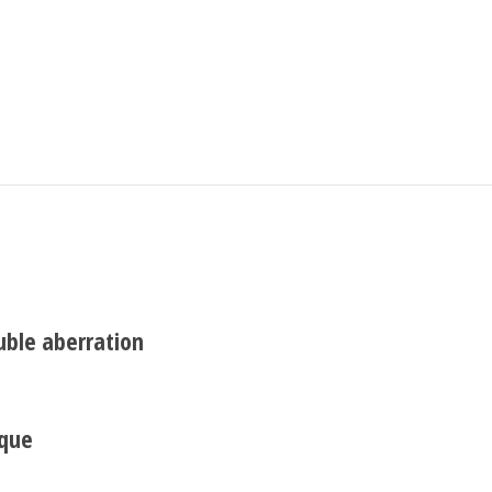
Search
uble aberration
ique