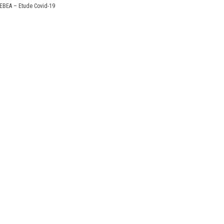
EBEA – Etude Covid-19
X
Linkedin
Accessibilité
EN