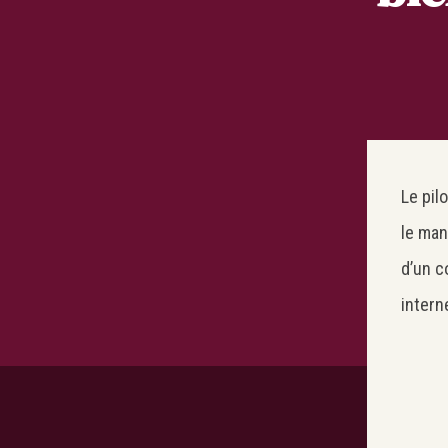
Le pil
le man
d’un c
intern