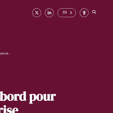
X
Linkedin
Accessibilité
EN
une en...
 bord pour
rise