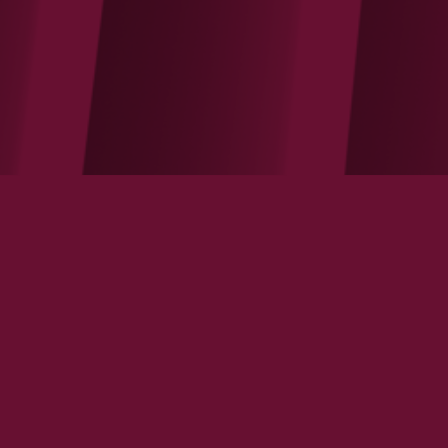
Le revenu universel: ni justifié, ni
souhaitable, ni faisable!
VOIR LA NOTE