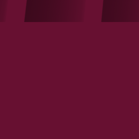
L'Opinion – Nicolas Bouzou réagit
au débat ouvert par l'Etat sur la
vaccination
VOIR LA NOTE